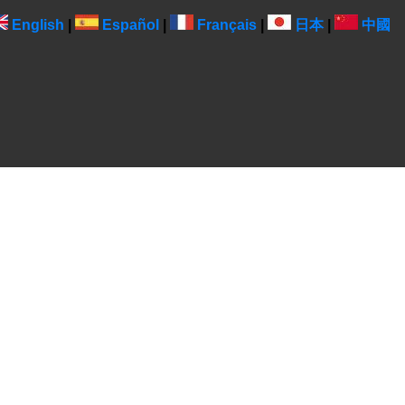
English
|
Español
|
Français
|
日本
|
中國